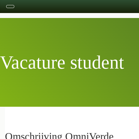
Vacature student
Omschrijving OmniVerde