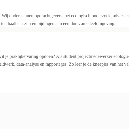
ij ondersteunen opdrachtgevers met ecologisch onderzoek, advies en b
cten haalbaar zijn én bijdragen aan een duurzame leefomgeving.
n wil je praktijkervaring opdoen? Als student projectmedewerker ecologi
veldwerk, data-analyse en rapportages. Zo leer je de kneepjes van het v