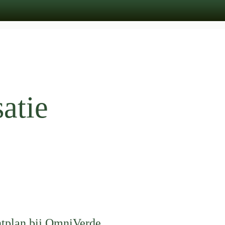
atie
ntplan bij OmniVerde