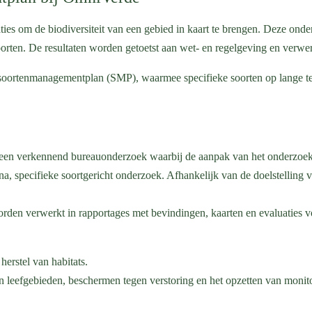
ies om de biodiversiteit van een gebied in kaart te brengen. Deze onder
rten. De resultaten worden getoetst aan wet- en regelgeving en verwer
n soortenmanagementplan (SMP), waarmee specifieke soorten op lange 
j een verkennend bureauonderzoek waarbij de aanpak van het onderzoe
a, specifieke soortgericht onderzoek. Afhankelijk van de doelstelling v
rden verwerkt in rapportages met bevindingen, kaarten en evaluaties v
erstel van habitats.
n leefgebieden, beschermen tegen verstoring en het opzetten van moni