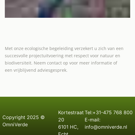
Met onze ecologische begeleiding verzekert u zich van een
succesvolle projectuitvoering met respect voor natuur en
biodiversiteit. Neem contact op voor meer informatie of
een vrijblijvend adviesgesprek.
Kortestraat
Tel:+31-475 768 800
C
opyright
2025 ©
20
E-mail:
OmniVerde
6101 HC,
info@omniverde.nl
Echt