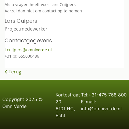
Als u vragen heeft voor Lars Cuijpers
Aarzel dan niet om contact op te nemen
Lars Cuijpers
Projectmedewerker
Contactgegevens
l.cuijpers@omniverde.nl
+31 (0) 655000486
Terug
Kortestraat
Tel:+31-475 768 800
C
opyright
2025 ©
20
E-mail:
OmniVerde
6101 HC,
info@omniverde.nl
Echt