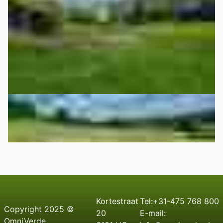
Kortestraat
Tel:+31-475 768 800
C
opyright
2025 ©
20
E-mail:
OmniVerde