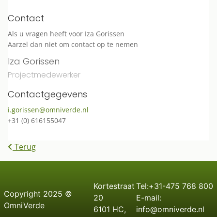
Contact
Als u vragen heeft voor Iza Gorissen
Aarzel dan niet om contact op te nemen
Iza Gorissen
Projectmedewerker
Contactgegevens
i.gorissen@omniverde.nl
+31 (0) 616155047
Terug
Kortestraat
Tel:+31-475 768 800
C
opyright
2025 ©
20
E-mail:
OmniVerde
6101 HC,
info@omniverde.nl